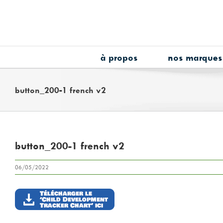
Skip
to
content
à propos
nos marques
button_200-1 french v2
button_200-1 french v2
06/05/2022