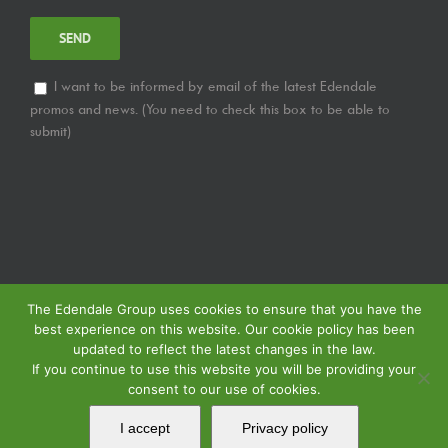
I want to be informed by email of the latest Edendale
promos and news. (You need to check this box to be able to
submit)
The Edendale Group uses cookies to ensure that you have the
best experience on this website. Our cookie policy has been
updated to reflect the latest changes in the law.
If you continue to use this website you will be providing your
consent to our use of cookies.
© Copyright
2026 | Edendale Group | Tous les droits sont réservés | Voir notre
Politique de Confidentialité
| Voir notre
Politique de Retour
| Voir notre
I accept
Privacy policy
Politique de Spécification des Services
| Propulsé par
MIPS