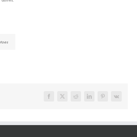
atoes
Facebook
X
Reddit
LinkedIn
Pinterest
Vk