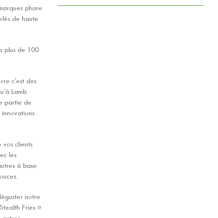
marques phare
gelés de haute
s plus de 100
re c’est des
 qu’à Lamb
e partie de
s innovations
 vos clients
ec les
autres à base
ouces.
éguster notre
tealth Fries »
 autres.