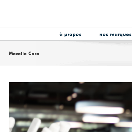
Skip
to
content
à propos
nos marques
Macatia Coco
View
Larger
Image