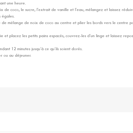
dant une heure.
 de coco, le sucre, l’extrait de vanille et l’eau, mélangez et laissez réd
s égales.
 de mélange de noix de coco au centre et plier les bords vers le centre po
ie et placez les petits pains espacés, couvrez-les d’un linge et laissez repo
ndant 12 minutes jusqu’à ce qu’ils soient dorés.
er ou au déjeuner.