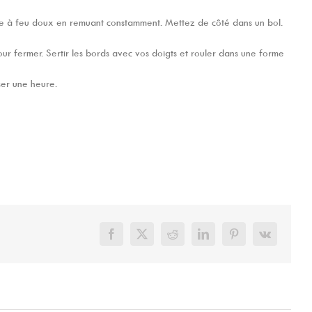
uire à feu doux en remuant constamment. Mettez de côté dans un bol.
ur fermer. Sertir les bords avec vos doigts et rouler dans une forme
ser une heure.
Facebook
X
Reddit
LinkedIn
Pinterest
Vk