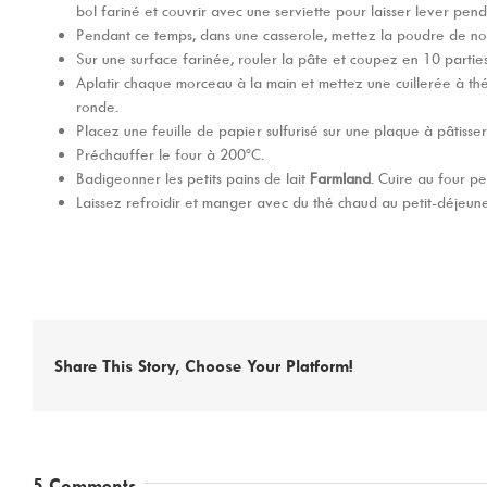
bol fariné et couvrir avec une serviette pour laisser lever pen
Pendant ce temps, dans une casserole, mettez la poudre de noix
Sur une surface farinée, rouler la pâte et coupez en 10 partie
Aplatir chaque morceau à la main et mettez une cuillerée à thé
ronde.
Placez une feuille de papier sulfurisé sur une plaque à pâtisser
Préchauffer le four à 200ºC.
Badigeonner les petits pains de lait
Farmland
. Cuire au four pe
Laissez refroidir et manger avec du thé chaud au petit-déjeun
Share This Story, Choose Your Platform!
5 Comments