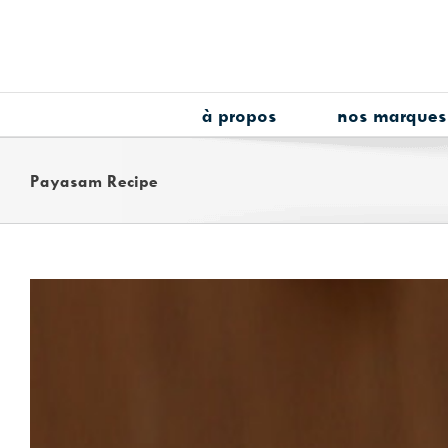
Skip
to
content
à propos
nos marques
Payasam Recipe
View
Larger
Image