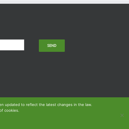
 updated to reflect the latest changes in the law.
of cookies.
des Services
| Propulsé par
MIPS