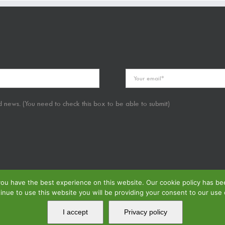
 news. (You need to check this box to be able to submit)
u have the best experience on this website. Our cookie policy has been
tinue to use this website you will be providing your consent to our use 
I accept
Privacy policy
que de Confidentialité
| Voir notre
Politique de Retour
| Voir notre
Politique de Spécification 