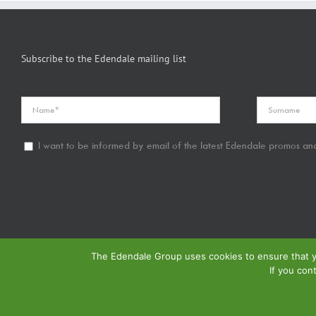
Subscribe to the Edendale mailing list
I want to be informed by email of the latest Edendale promos and
The Edendale Group uses cookies to ensure that yo
If you con
© Copyright
2026 | Edendale Group | Tous les droits sont réservés | Voir notre
Politi