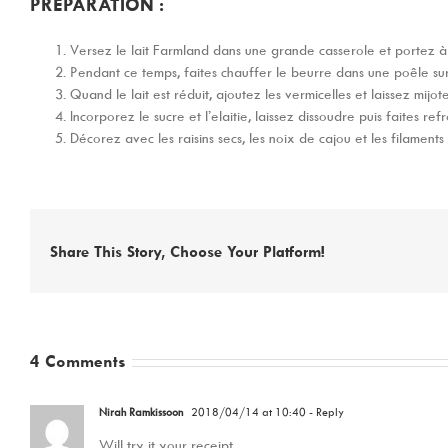
PRÉPARATION :
Versez le lait Farmland dans une grande casserole et portez à ébu
Pendant ce temps, faites chauffer le beurre dans une poêle su
Quand le lait est réduit, ajoutez les vermicelles et laissez mij
Incorporez le sucre et l’elaitie, laissez dissoudre puis faites refro
Décorez avec les raisins secs, les noix de cajou et les filaments
Share This Story, Choose Your Platform!
4 Comments
Nirah Ramkissoon
2018/04/14 at 10:40
- Reply
Will try it your receipt