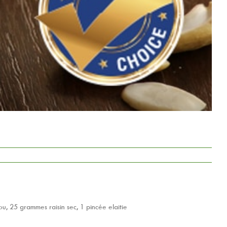
, 25 grammes raisin sec, 1 pincée elaitie