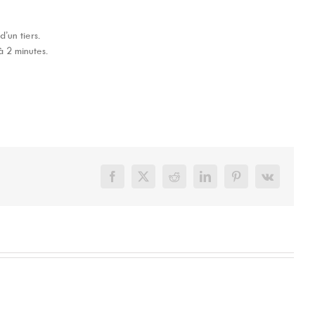
’un tiers.
à 2 minutes.
Facebook
X
Reddit
LinkedIn
Pinterest
Vk