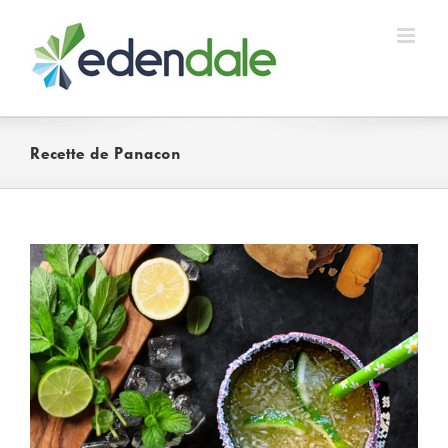
Skip
to
content
Recette de Panacon
View
Larger
Image