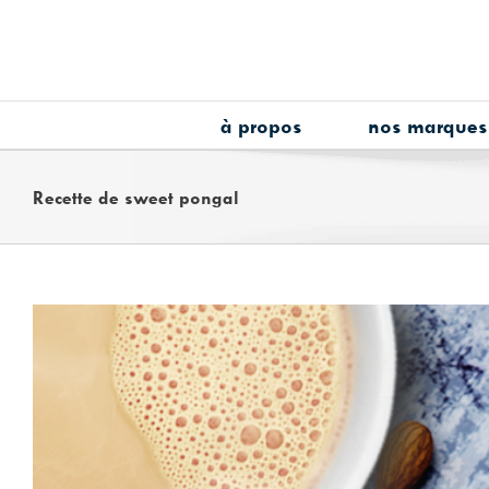
Skip
to
content
à propos
nos marques
Recette de sweet pongal
View
Larger
Image