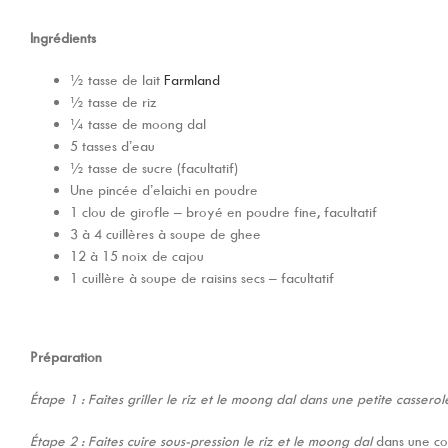
Ingrédients
½ tasse de lait
Farmland
½ tasse de riz
¼ tasse de moong dal
5 tasses d’eau
½ tasse de sucre (facultatif)
Une pincée d’elaichi en poudre
1 clou de girofle – broyé en poudre fine, facultatif
3 à 4 cuillères à soupe de ghee
12 à 15 noix de cajou
1 cuillère à soupe de raisins secs – facultatif
Préparation
Étape 1 : Faites griller le riz et le moong dal dans une petite cassero
Étape 2 : Faites cuire sous-pression le riz et le moong dal
dans une co