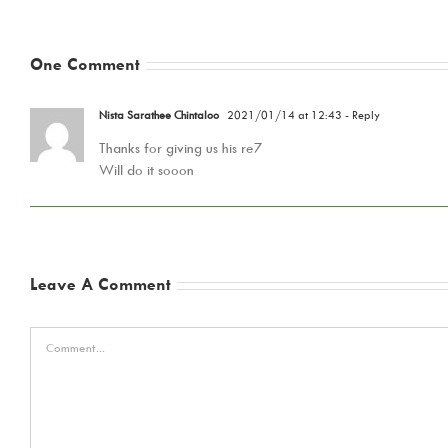
One Comment
Nista Sarathee Chintaloo
2021/01/14 at 12:43
- Reply
Thanks for giving us his re7
Will do it sooon
Leave A Comment
Comment