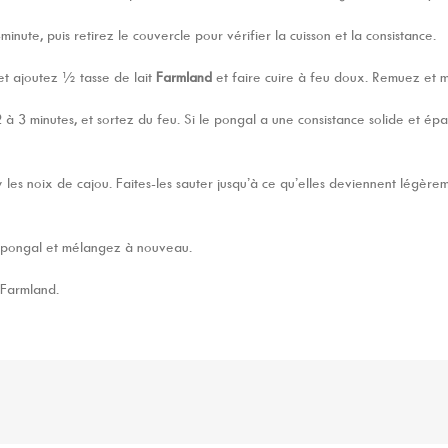
minute, puis retirez le couvercle pour vérifier la cuisson et la consistance.
 et ajoutez ½ tasse de lait
Farmland
et faire cuire à feu doux. Remuez et 
2 à 3 minutes, et sortez du feu. Si le pongal a une consistance solide et é
 les noix de cajou. Faites-les sauter jusqu’à ce qu’elles deviennent légèrem
u pongal et mélangez à nouveau.
 Farmland.