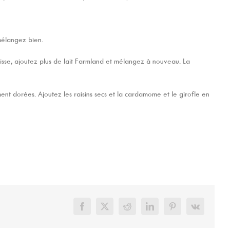
mélangez bien.
paisse, ajoutez plus de lait Farmland et mélangez à nouveau. La
ent dorées. Ajoutez les raisins secs et la cardamome et le girofle en
Facebook
X
Reddit
LinkedIn
Pinterest
Vk