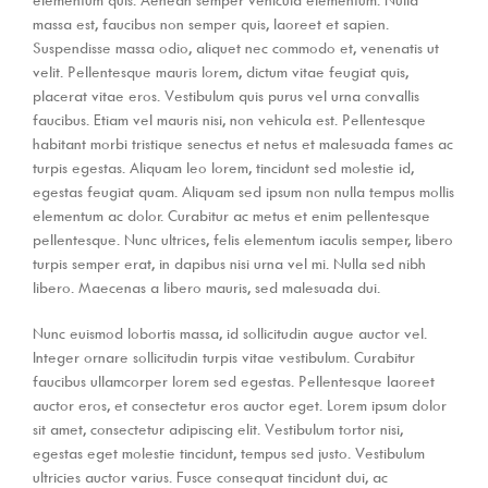
massa est, faucibus non semper quis, laoreet et sapien.
Suspendisse massa odio, aliquet nec commodo et, venenatis ut
velit. Pellentesque mauris lorem, dictum vitae feugiat quis,
placerat vitae eros. Vestibulum quis purus vel urna convallis
faucibus. Etiam vel mauris nisi, non vehicula est. Pellentesque
habitant morbi tristique senectus et netus et malesuada fames ac
turpis egestas. Aliquam leo lorem, tincidunt sed molestie id,
egestas feugiat quam. Aliquam sed ipsum non nulla tempus mollis
elementum ac dolor. Curabitur ac metus et enim pellentesque
pellentesque. Nunc ultrices, felis elementum iaculis semper, libero
turpis semper erat, in dapibus nisi urna vel mi. Nulla sed nibh
libero. Maecenas a libero mauris, sed malesuada dui.
Nunc euismod lobortis massa, id sollicitudin augue auctor vel.
Integer ornare sollicitudin turpis vitae vestibulum. Curabitur
faucibus ullamcorper lorem sed egestas. Pellentesque laoreet
auctor eros, et consectetur eros auctor eget. Lorem ipsum dolor
sit amet, consectetur adipiscing elit. Vestibulum tortor nisi,
egestas eget molestie tincidunt, tempus sed justo. Vestibulum
ultricies auctor varius. Fusce consequat tincidunt dui, ac