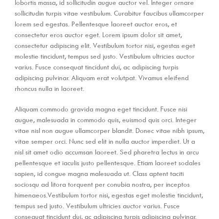
lobortis massa, id sollicitudin augue auctor vel. Integer ornare
sollicitudin turpis vitae vestibulum. Curabitur faucibus ullamcorper
lorem sed egestas. Pellentesque laoreet auctor eros, et
consectetur eros auctor eget. Lorem ipsum dolor sit amet,
consectetur adipiscing elit. Vestibulum tortor nisi, egestas eget
molestie tincidunt, tempus sed justo. Vestibulum ultricies auctor
varius. Fusce consequat tincidunt dui, ac adipiscing turpis
adipiscing pulvinar. Aliquam erat volutpat. Vivamus eleifend
rhoncus nulla in laoreet.
Aliquam commodo gravida magna eget tincidunt. Fusce nisi
augue, malesuada in commodo quis, euismod quis orci. Integer
vitae nisl non augue ullamcorper blandit. Donec vitae nibh ipsum,
vitae semper orci. Nunc sed elit in nulla auctor imperdiet. Ut a
nisl sit amet odio accumsan laoreet. Sed pharetra lectus in arcu
pellentesque et iaculis justo pellentesque. Etiam laoreet sodales
sapien, id congue magna malesuada ut. Class aptent taciti
sociosqu ad litora torquent per conubia nostra, per inceptos
himenaeos.Vestibulum tortor nisi, egestas eget molestie tincidunt,
tempus sed justo. Vestibulum ultricies auctor varius. Fusce
consequat tincidunt dui, ac adipiscing turpis adipiscing pulvinar.